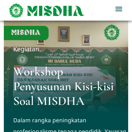
Skip
Tog
to
Nav
content
Home
Profil
Kegiatan
Berita
Workshop
Penyusunan Kisi-kisi
Kegiatan
Soal MISDHA
Download
Dalam rangka peningkatan
PPDB
profesionalisme tenaga pendidik, Yayasan