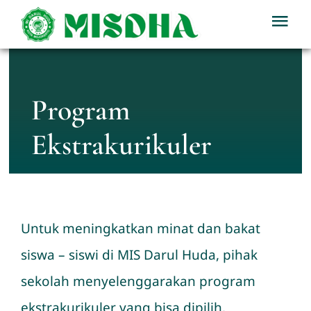
Skip
Tog
to
Nav
content
Home
Program
Profil
Ekstrakurikuler
Berita
Kegiatan
Untuk meningkatkan minat dan bakat
Download
siswa – siswi di MIS Darul Huda, pihak
sekolah menyelenggarakan program
PPDB
ekstrakurikuler yang bisa dipilih.