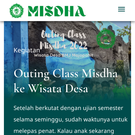
Skip
Tog
to
Nav
content
Home
Profil
Kegiatan
Berita
Outing Class Misdha
ke Wisata Desa
Kegiatan
Setelah berkutat dengan ujian semester
Download
selama seminggu, sudah waktunya untuk
PPDB
melepas penat. Kalau anak sekarang