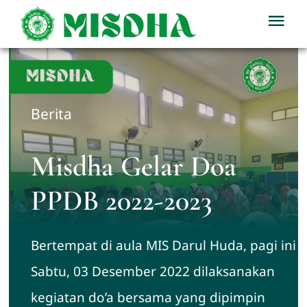
Skip
Tog
to
Nav
content
Home
Profil
Berita
Berita
Misdha Gelar Doa
PPDB 2022-2023
Kegiatan
Bertempat di aula MIS Darul Huda, pagi ini
Download
Sabtu, 03 Desember 2022 dilaksanakan
PPDB
kegiatan do’a bersama yang dipimpin