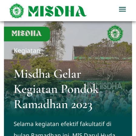
Skip
Tog
to
Nav
content
Home
Profil
Kegiatan
Berita
Misdha Gelar
Kegiatan Pondok
Kegiatan
Ramadhan 2023
Download
Selama kegiatan efektif fakultatif di
PPDB
bulan Ramadhan ini, MIS Darul Huda