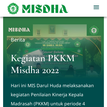
Skip
Tog
to
Nav
content
Home
Profil
Berita
Berita
Kegiatan PKKM
Misdha 2022
Kegiatan
Hari ini MIS Darul Huda melaksanakan
Download
kegiatan Penilaian Kinerja Kepala
PPDB
Madrasah (PKKM) untuk periode 4