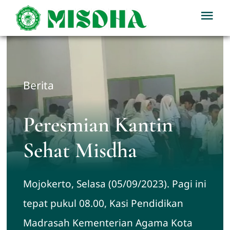
Skip
Tog
to
Nav
content
Home
Profil
Berita
Berita
Peresmian Kantin
Sehat Misdha
Kegiatan
Mojokerto, Selasa (05/09/2023). Pagi ini
Download
tepat pukul 08.00, Kasi Pendidikan
PPDB
Madrasah Kementerian Agama Kota