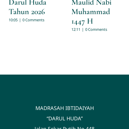
Darul Huda
Maulid Nabi
Tahun 2026
Muhammad
1447 H
10:05
|
0 Comments
12:11
|
0 Comments
MADRASAH IBTIDAIYAH
“DARUL HUDA”
Jalan Sekar Putih No 448