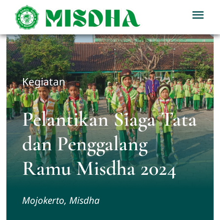
Skip
Tog
to
Nav
content
Home
Profil
Kegiatan
Berita
Pelantikan Siaga Tata
dan Penggalang
Kegiatan
Ramu Misdha 2024
Download
Mojokerto, Misdha
PPDB