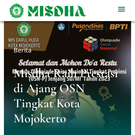
Skip
Tog
to
Nav
content
Home
Profil
Berita
Berita
Misdha Raih Prestasi
di Ajang OSN
Kegiatan
Tingkat Kota
Download
Mojokerto
PPDB