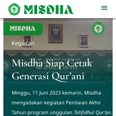
Skip
Tog
to
Nav
content
Home
Profil
Kegiatan
Berita
Misdha Siap Cetak
Generasi Qur’ani
Kegiatan
Minggu, 11 Juni 2023 kemarin, Misdha
Download
mengadakan kegiatan Penilaian Akhir
PPDB
Tahun program unggulan
Tahfidhul Qur’an
.