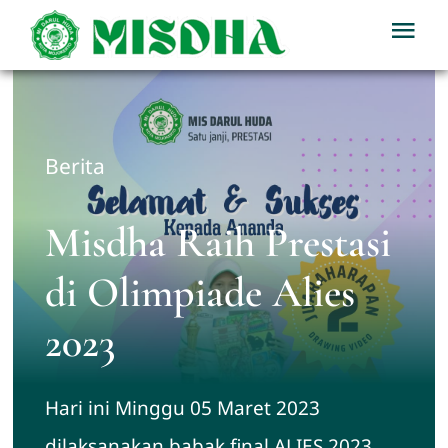
Skip
Tog
to
Nav
content
Home
Profil
Berita
Berita
Misdha Raih Prestasi
di Olimpiade Alies
Kegiatan
2023
Download
Hari ini Minggu 05 Maret 2023
PPDB
dilaksanakan babak final ALIES 2023