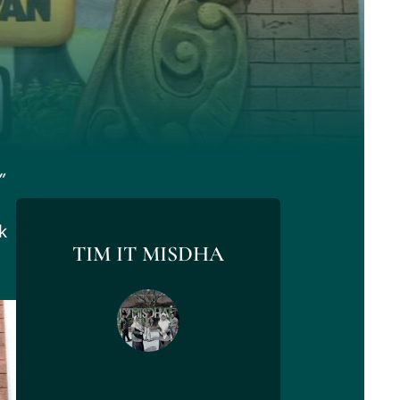
”
k
TIM IT MISDHA