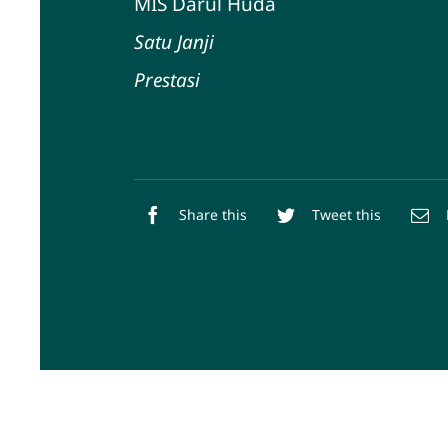
MIS Darul Huda
Satu Janji
Prestasi
Share this
Tweet this