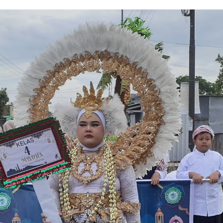
awai Isra Mi’raj MI Darul Huda Tahun 20
Kegiatan